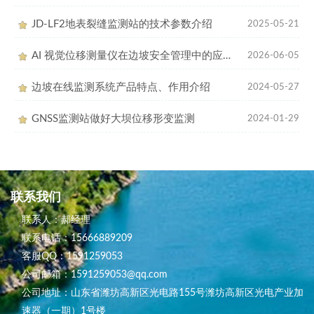
JD-LF2地表裂缝监测站的技术参数介绍
2025-05-21
AI 视觉位移测量仪在边坡安全管理中的应用与作用
2026-06-05
边坡在线监测系统产品特点、作用介绍
2024-05-27
GNSS监测站做好大坝位移形变监测
2024-01-29
联系我们
联系人：郝经理
联系电话：15666889209
客服QQ：1591259053
公司邮箱：1591259053@qq.com
公司地址：山东省潍坊高新区光电路155号潍坊高新区光电产业加
速器（一期）1号楼