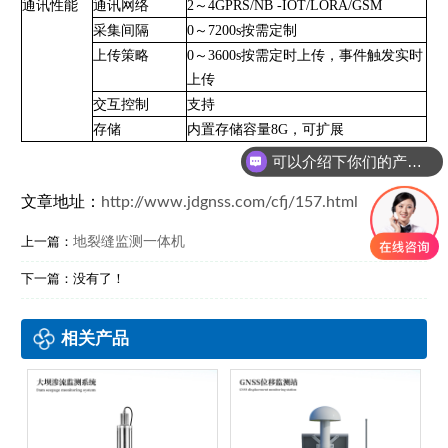
通讯性能
通讯网络
2～4GPRS/NB -IOT/LORA/GSM
采集间隔
0～7200s按需定制
上传策略
0～3600s按需定时上传，事件触发实时
上传
交互控制
支持
存储
内置存储容量8G，可扩展
可以介绍下你们的产品么？
文章地址：
http://www.jdgnss.com/cfj/157.html
地裂缝监测一体机
上一篇：
下一篇：没有了！
相关产品