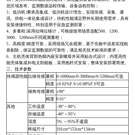
息区域发布、监测数据远程传输、设备远程控制；
3
、低功耗∶秉承高集成、低功耗设计理念，实现传感、采集、通
讯、供电一体化集成设计，待机性能满足野外长期使用需求，具有
安装便捷特性，特别适用于应急监测部署；
4
、多量程∶采用拉绳位移计，可根据使用场景选配
500
、
1200
、
3000
、
5200mm
不同观测量程；
5
、高精度∶精度可靠，采用现场冗余观测，基于先验中误差实现粗
差剔除，保证监测数据的可靠性，满足相关技术标准的要求；
6
、主机壳体背部热熔内嵌安装螺母并采用贴合式设计，内置高性
能壳体集成补电太阳能板，采用抱杆式安装，整体安装部署简便。
三、技术参数
传感器性能
位移传感
量程
0-1000mm/0-3000mm/0-5200mm可选
精度
±0.02%F.S/±0.08%F.S可选
倾角传感
量程
±90°
精度
0.01°
其他
工作温度
-30°～80°c
存储温度
-40°～95°c
湿度
5% ～95%不凝霜
终端尺寸
191cm*153cm*134cm