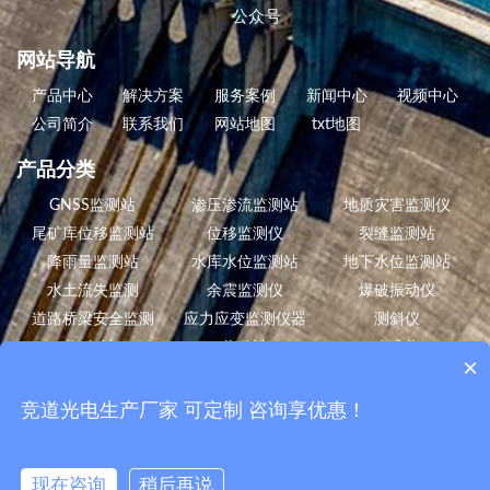
公众号
网站导航
产品中心
解决方案
服务案例
新闻中心
视频中心
公司简介
联系我们
网站地图
txt地图
产品分类
GNSS监测站
渗压渗流监测站
地质灾害监测仪
尾矿库位移监测站
位移监测仪
裂缝监测站
降雨量监测站
水库水位监测站
地下水位监测站
水土流失监测
余震监测仪
爆破振动仪
道路桥梁安全监测
应力应变监测仪器
测斜仪
倾角计
位移计
水准仪
×
风蚀气象站
数据采集仪
边坡安全监测
白蚁监测设备
竞道光电生产厂家 可定制 咨询享优惠！
现在咨询
稍后再说
山东竞道光电生产
水库大坝安全监测系统
，提供
GNSS监测系统
，
尾矿库监测系统
,
渗