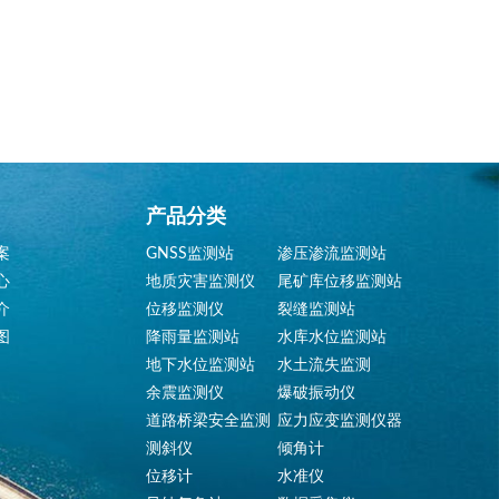
产品分类
案
GNSS监测站
渗压渗流监测站
心
地质灾害监测仪
尾矿库位移监测站
介
位移监测仪
裂缝监测站
图
降雨量监测站
水库水位监测站
地下水位监测站
水土流失监测
余震监测仪
爆破振动仪
道路桥梁安全监测
应力应变监测仪器
测斜仪
倾角计
位移计
水准仪