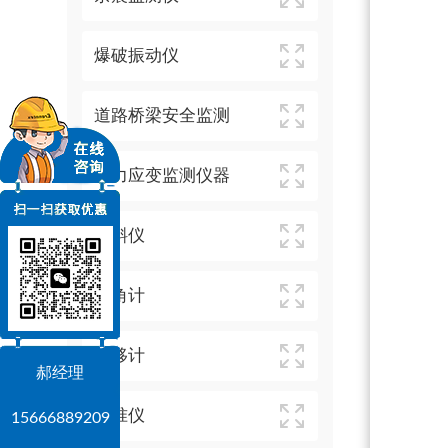
爆破振动仪
道路桥梁安全监测
应力应变监测仪器
测斜仪
倾角计
位移计
郝经理
水准仪
15666889209