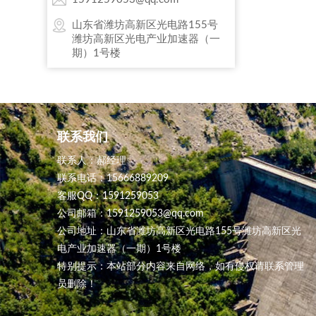
山东省潍坊高新区光电路155号
潍坊高新区光电产业加速器（一
期）1号楼
联系我们
联系人：郝经理
联系电话：15666889209
客服QQ：1591259053
公司邮箱：1591259053@qq.com
公司地址：山东省潍坊高新区光电路155号潍坊高新区光
电产业加速器（一期）1号楼
特别提示：本站部分内容来自网络，如有侵权请联系管理
员删除！