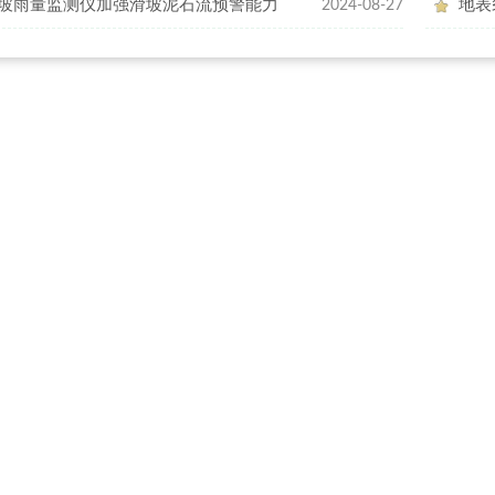
坡雨量监测仪加强滑坡泥石流预警能力
地表
2024-08-27