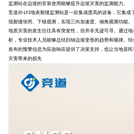
监测站在边坡的安装使用能够提升边坡灾害的监测能力。
竞道
地表裂缝监测站
是一款集成度高的设备，它集成
JD-LF2
现裂缝张闭、下错观测，实现三向加速度、倾角观测功能。
地质灾害的发生往往具有突发性，但并非无迹可寻。
通过
地
析，
专业技术人员
能够
总结归纳
边坡变形的趋势和规律
。结
发布的预警信息
为应急响应提供了决策支持
，也让当地居民
灾害带来的损失