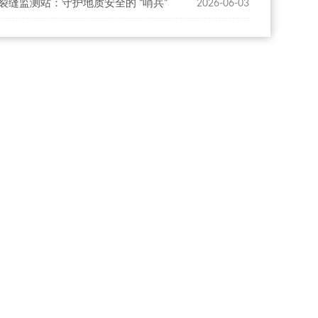
裂缝监测站：守护地质安全的 “哨兵”
2026-06-03