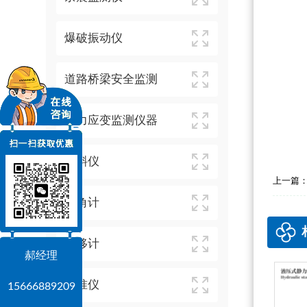
爆破振动仪
道路桥梁安全监测
应力应变监测仪器
测斜仪
上一篇
倾角计
位移计
郝经理
水准仪
15666889209