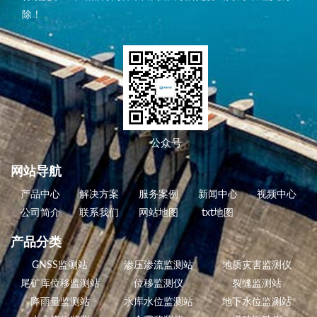
除！
公众号
网站导航
产品中心
解决方案
服务案例
新闻中心
视频中心
公司简介
联系我们
网站地图
txt地图
产品分类
GNSS监测站
渗压渗流监测站
地质灾害监测仪
尾矿库位移监测站
位移监测仪
裂缝监测站
降雨量监测站
水库水位监测站
地下水位监测站