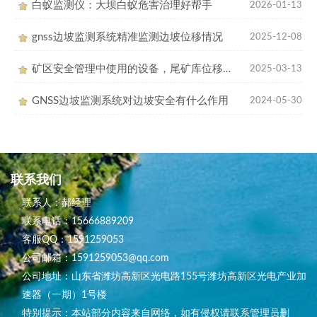
白蚁监测仪：大坝白蚁危害治理好帮手
2026-01-13
gnss边坡监测系统精准监测边坡位移情况
2025-12-08
矿区安全管理中使用的设备，尾矿库位移监测站和矿井水文监测系统
2025-03-13
GNSS边坡监测系统对边坡安全有什么作用
2024-05-30
联系我们
联系人：郝经理
联系电话：15666889209
客服QQ：1591259053
公司邮箱：1591259053@qq.com
公司地址：山东省潍坊高新区光电路155号潍坊高新区光电产业加
速器（一期）1号楼
特别提示：本站部分内容来自网络，如有侵权请联系管理员删