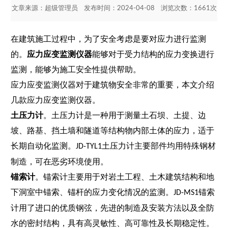
文章来源：
超级管理员
发布时间：2024-04-08 浏览次数：1661次
在建筑施工过程中，为了安全考虑是要对应力进行监测
的。
应力应变监测仪器
能够对于受力结构的应力变换进行
监测，能够为施工安全性提供帮助。
应力应变监测仪器对于建筑物安全非常的重要，本文介绍
几款应力应变监测仪器。
土压力计
。土压力计是一种用于测量⼟⽯坝、⼟提、边
坡、路基、挡⼟墙和隧道等结构物内部⼟体的应⼒，适于
⻓期⾃动化监测。
土压力计主要部件均⽤特殊钢材
JD-TYL1
制造，可在恶劣环境使⽤。
锚索计
。锚索计主要⽤于对岩⼟⼯程、⼟⽊建筑结构和地
下洞室中锚索、锚杆的应⼒变化情况的监测。
锚索
JD-MS1
计⽤了进⼝的优质钢弦，先进的制造及安装⽅法以及全防
⽔的密封结构，具有⾼灵敏性、⾼可靠性及⻓期稳定性。