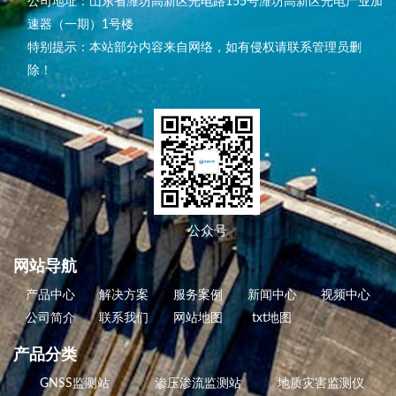
公司地址：山东省潍坊高新区光电路155号潍坊高新区光电产业加
速器（一期）1号楼
特别提示：本站部分内容来自网络，如有侵权请联系管理员删
除！
公众号
网站导航
产品中心
解决方案
服务案例
新闻中心
视频中心
公司简介
联系我们
网站地图
txt地图
产品分类
GNSS监测站
渗压渗流监测站
地质灾害监测仪