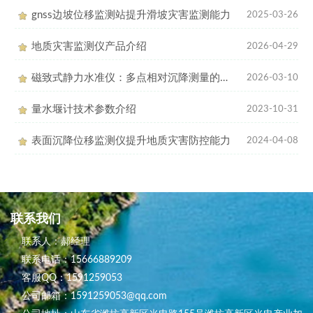
gnss边坡位移监测站提升滑坡灾害监测能力
2025-03-26
地质灾害监测仪产品介绍
2026-04-29
磁致式静力水准仪：多点相对沉降测量的精准利器
2026-03-10
量水堰计技术参数介绍
2023-10-31
表面沉降位移监测仪提升地质灾害防控能力
2024-04-08
联系我们
联系人：郝经理
联系电话：15666889209
客服QQ：1591259053
公司邮箱：1591259053@qq.com