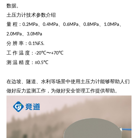
数据。
土压力计技术参数介绍
量
程：
、
、
、
、
、
0.2MPa
0.4MPa
0.6MPa
0.8MPa
1.0MPa
、
2.0MPa
3.0MPa
分
辨
率：
0.1%F.S.
⼯
作
温
度：
〜
-20℃
+70℃
测
温
精
度：
±0.5℃
在边坡、隧道、水利等场景中使用
土压力计
能够帮助人们
做好应力监测工作，为做好安全管理工作提供帮助。