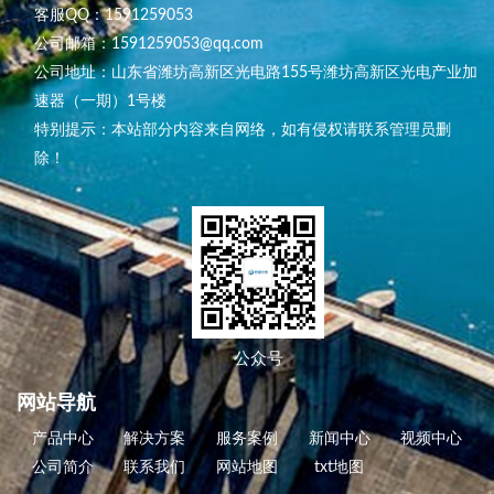
客服QQ：1591259053
公司邮箱：1591259053@qq.com
公司地址：山东省潍坊高新区光电路155号潍坊高新区光电产业加
速器（一期）1号楼
特别提示：本站部分内容来自网络，如有侵权请联系管理员删
除！
公众号
网站导航
产品中心
解决方案
服务案例
新闻中心
视频中心
公司简介
联系我们
网站地图
txt地图