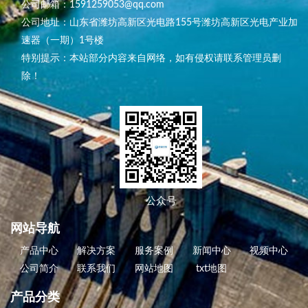
公司邮箱：1591259053@qq.com
公司地址：山东省潍坊高新区光电路155号潍坊高新区光电产业加
速器（一期）1号楼
特别提示：本站部分内容来自网络，如有侵权请联系管理员删
除！
公众号
网站导航
产品中心
解决方案
服务案例
新闻中心
视频中心
公司简介
联系我们
网站地图
txt地图
产品分类