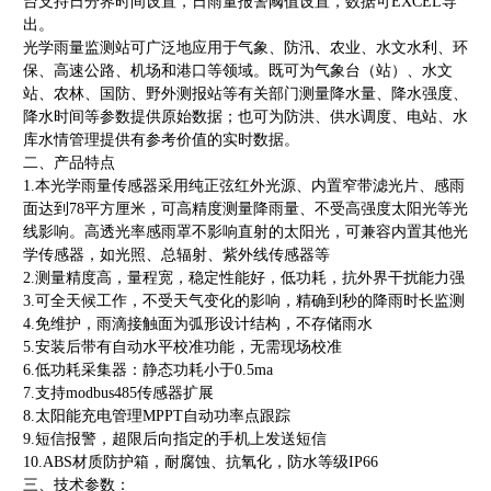
台支持日分界时间设置，日雨量报警阈值设置，数据可EXCEL导
出。
光学雨量监测站可广泛地应用于气象、防汛、农业、水文水利、环
保、高速公路、机场和港口等领域。既可为气象台（站）、水文
站、农林、国防、野外测报站等有关部门测量降水量、降水强度、
降水时间等参数提供原始数据；也可为防洪、供水调度、电站、水
库水情管理提供有参考价值的实时数据。
二、产品特点
1.本光学雨量传感器采用纯正弦红外光源、内置窄带滤光片、感雨
面达到78平方厘米，可高精度测量降雨量、不受高强度太阳光等光
线影响。高透光率感雨罩不影响直射的太阳光，可兼容内置其他光
学传感器，如光照、总辐射、紫外线传感器等
2.测量精度高，量程宽，稳定性能好，低功耗，抗外界干扰能力强
3.可全天候工作，不受天气变化的影响，精确到秒的降雨时长监测
4.免维护，雨滴接触面为弧形设计结构，不存储雨水
5.安装后带有自动水平校准功能，无需现场校准
6.低功耗采集器：静态功耗小于0.5ma
7.支持modbus485传感器扩展
8.太阳能充电管理MPPT自动功率点跟踪
9.短信报警，超限后向指定的手机上发送短信
10.ABS材质防护箱，耐腐蚀、抗氧化，防水等级IP66
三、技术参数：