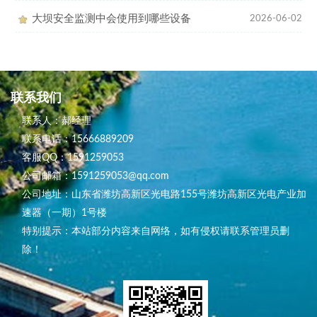
大坝安全监测中会使用到哪些设备
2026-06-02
联系我们
联系人：郝经理
联系电话：15666889209
客服QQ：1591259053
公司邮箱：1591259053@qq.com
公司地址：山东省潍坊高新区光电路155号潍坊高新区光电产业加
速器（一期）1号楼
特别提示：本站部分内容来自网络，如有侵权请联系管理员删
除！