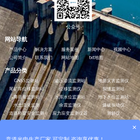
公众号
网站导航
产品中心
解决方案
服务案例
新闻中心
视频中心
公司简介
联系我们
网站地图
txt地图
产品分类
GNSS监测站
渗压渗流监测站
地质灾害监测仪
尾矿库位移监测站
位移监测仪
裂缝监测站
降雨量监测站
水库水位监测站
地下水位监测站
水土流失监测
余震监测仪
爆破振动仪
道路桥梁安全监测
应力应变监测仪器
测斜仪
倾角计
位移计
水准仪
×
风蚀气象站
数据采集仪
边坡安全监测
白蚁监测设备
竞道光电生产厂家 可定制 咨询享优惠！