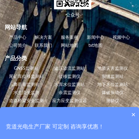
公众号
网站导航
产品中心
解决方案
服务案例
新闻中心
视频中心
公司简介
联系我们
网站地图
txt地图
产品分类
GNSS监测站
渗压渗流监测站
地质灾害监测仪
尾矿库位移监测站
位移监测仪
裂缝监测站
降雨量监测站
水库水位监测站
地下水位监测站
水土流失监测
余震监测仪
爆破振动仪
道路桥梁安全监测
应力应变监测仪器
测斜仪
倾角计
位移计
水准仪
×
风蚀气象站
数据采集仪
边坡安全监测
白蚁监测设备
竞道光电生产厂家 可定制 咨询享优惠！